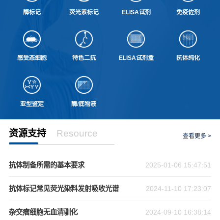
酶标记
荧光素标记
ELISA试剂
免疫佐剂
感受态细胞
特色二抗
ELISA试剂盒
抗体纯化
亚型鉴定
酶/底物液
资源支持
Resource
查看更多 >
抗体制备所需的基本要求
2025-01-06 15:47:51
抗体标记常见荧光染料发射吸收光谱
2024-11-10 17:23:07
杂交瘤细胞无血清驯化
2024-09-10 16:38:14